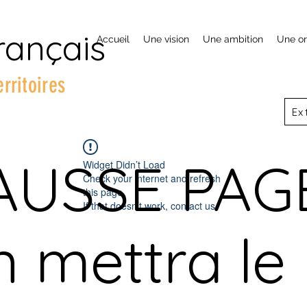
rançais
Accueil
Une vision
Une ambition
Une or
erritoires
Ex
AUSSE PAGE
Widget Didn’t Load
Check your internet and refresh
this page.
If that doesn’t work, contact us.
n mettra le