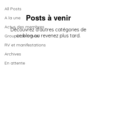
All Posts
Posts à venir
A la une
Actus des membres
Découvrez d'autres catégories de
ce blog ou revenez plus tard.
Groupe de travail
RV et manifestations
Archives
En attente
SCIC Les PTCE Français
Clusters d'innovation sociale